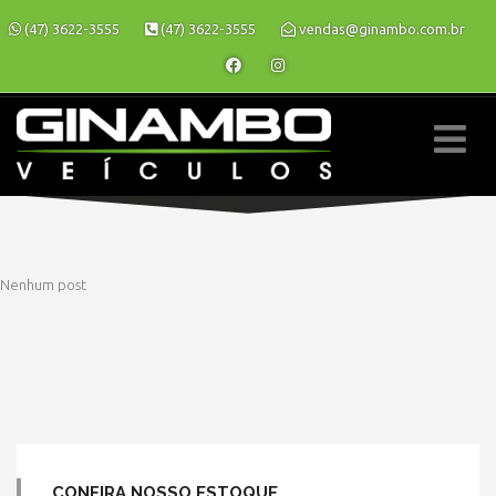
(47) 3622-3555
(47) 3622-3555
vendas@ginambo.com.br
Nenhum post
» MODELO » HILUX
CONFIRA NOSSO ESTOQUE