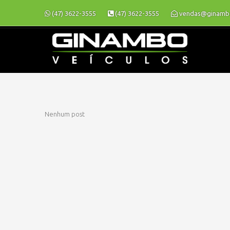
(47) 3622-3555
(47) 3622-3555
vendas@ginamb
Nenhum post